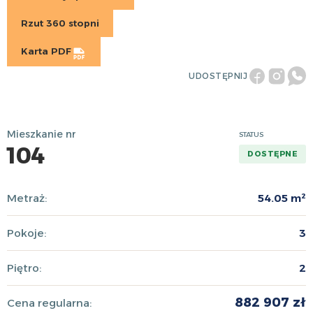
Rzut 360 stopni
Karta PDF
UDOSTĘPNIJ
Mieszkanie nr
STATUS
104
DOSTĘPNE
Metraż:
54.05 m²
Pokoje:
3
Piętro:
2
882 907 zł
Cena regularna: