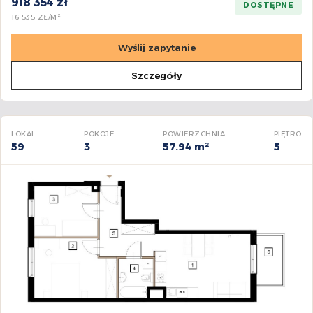
918 354 zł
DOSTĘPNE
16 535 ZŁ/M²
Wyślij zapytanie
Szczegóły
LOKAL
POKOJE
POWIERZCHNIA
PIĘTRO
59
3
57.94 m²
5