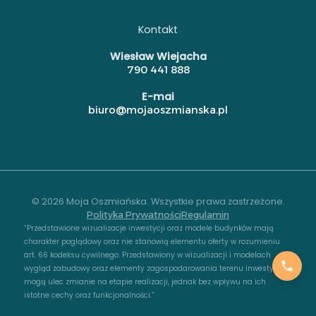
Kontakt
Wiesław Wiejacha
790 441 888
E-mai
biuro@mojaoszmianska.pl
© 2026 Moja Oszmiańska. Wszystkie prawa zastrzeżone.
Polityka Prywatności
Regulamin
“Przedstawione wizualizacje inwestycji oraz modele budynków mają
charakter poglądowy oraz nie stanowią elementu oferty w rozumieniu
art. 66 kodeksu cywilnego. Przedstawiony w wizualizacji i modelach
wygląd zabudowy oraz elementy zagospodarowania terenu inwestycji
mogą ulec zmianie na etapie realizacji, jednak bez wpływu na ich
istotne cechy oraz funkcjonalności.”