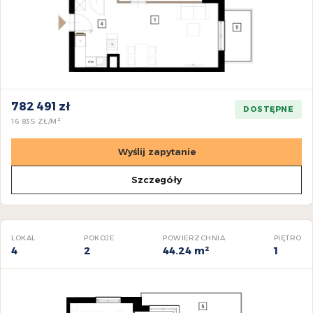
782 491 zł
DOSTĘPNE
16 835 ZŁ/M²
Wyślij zapytanie
Szczegóły
LOKAL
POKOJE
POWIERZCHNIA
PIĘTRO
4
2
44.24 m²
1