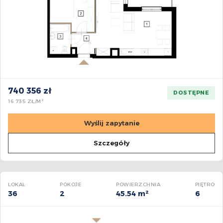
740 356 zł
DOSTĘPNE
16 735 ZŁ/M²
Wyślij zapytanie
Szczegóły
LOKAL
POKOJE
POWIERZCHNIA
PIĘTRO
36
2
45.54 m²
6