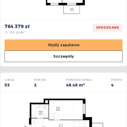
764 379 zł
SPRZEDANE
17 735 ZŁ/M²
Wyślij zapytanie
Szczegóły
LOKAL
POKOJE
POWIERZCHNIA
PIĘTRO
53
2
46.48 m²
4