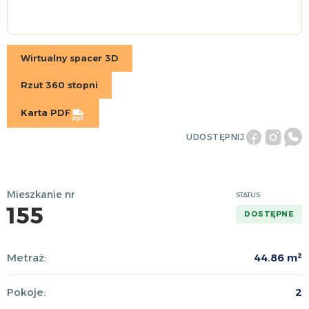
Wirtualny spacer 3D
Rzut 360 stopni
Karta PDF
UDOSTĘPNIJ
Mieszkanie nr
STATUS
155
DOSTĘPNE
Metraż:
44.86 m²
Pokoje:
2