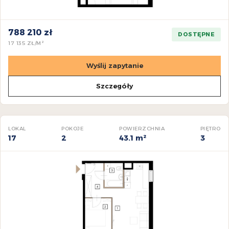
788 210 zł
DOSTĘPNE
17 135 ZŁ/M²
Wyślij zapytanie
Szczegóły
LOKAL
POKOJE
POWIERZCHNIA
PIĘTRO
17
2
43.1 m²
3