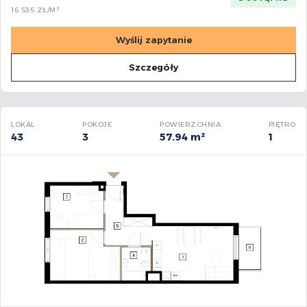
16 535 ZŁ/M²
Wyślij zapytanie
Szczegóły
LOKAL
POKOJE
POWIERZCHNIA
PIĘTRO
43
3
57.94 m²
1