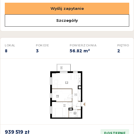
Wyślij zapytanie
Szczegóły
LOKAL
POKOJE
POWIERZCHNIA
PIĘTRO
8
3
56.82 m²
2
939 519 zł
DOSTĘPNE