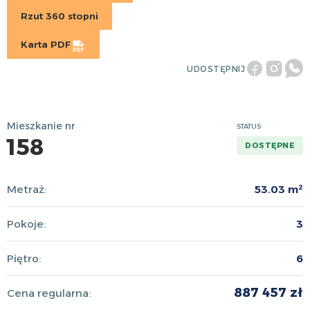
Rzut 360 stopni
Karta PDF
UDOSTĘPNIJ
Mieszkanie nr
STATUS
158
DOSTĘPNE
Metraż:
53.03 m²
Pokoje:
3
Piętro:
6
887 457 zł
Cena regularna: