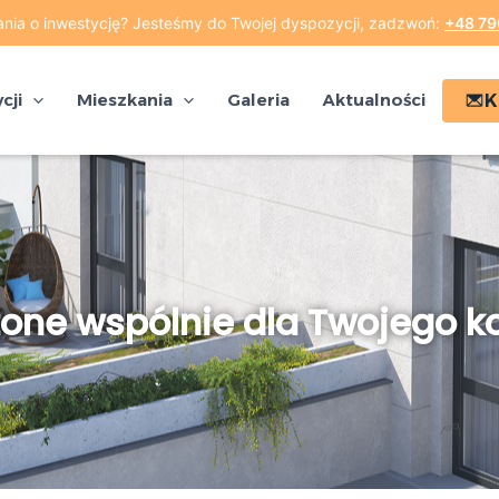
nia o inwestycję? Jesteśmy do Twojej dyspozycji, zadzwoń:
+48 79
cji
Mieszkania
Galeria
Aktualności
K
zone wspólnie dla Twojego k