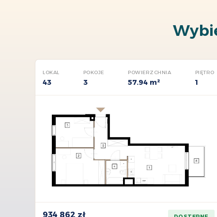
Wybi
LOKAL
POKOJE
POWIERZCHNIA
PIĘTRO
43
3
57.94 m²
1
934 862 zł
DOSTĘPNE