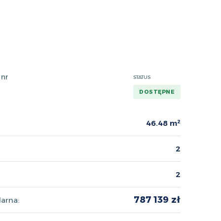
 nr
STATUS
DOSTĘPNE
46.48 m²
2
2
787 139 zł
arna: