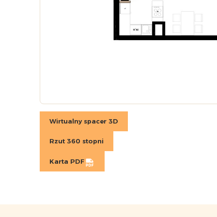
Wirtualny spacer 3D
Rzut 360 stopni
Karta PDF