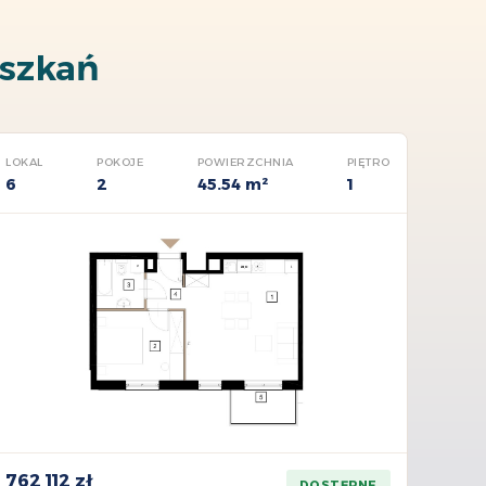
szkań
LOKAL
POKOJE
POWIERZCHNIA
PIĘTRO
6
2
45.54 m²
1
762 112 zł
DOSTĘPNE