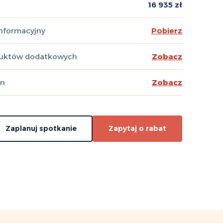
16 935 zł
informacyjny
Pobierz
duktów dodatkowych
Zobacz
en
Zobacz
Zaplanuj spotkanie
Zapytaj o rabat