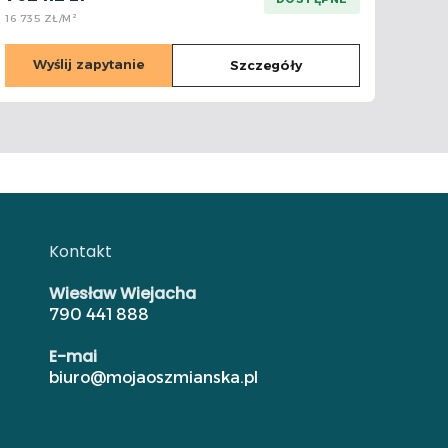
16 735 ZŁ/M²
Wyślij zapytanie
Szczegóły
Kontakt
Wiesław Wiejacha
790 441 888
E-mai
biuro@mojaoszmianska.pl