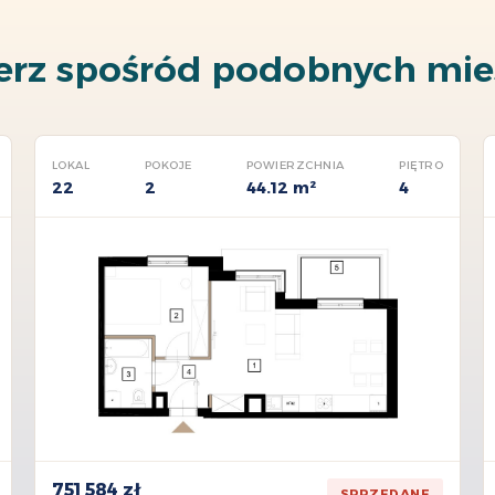
erz spośród podobnych mie
LOKAL
POKOJE
POWIERZCHNIA
PIĘTRO
22
2
44.12 m²
4
751 584 zł
SPRZEDANE