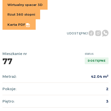
Wirtualny spacer 3D
Rzut 360 stopni
Karta PDF
UDOSTĘPNIJ
Mieszkanie nr
STATUS
77
DOSTĘPNE
Metraż:
42.04 m²
Pokoje:
2
Piętro:
3