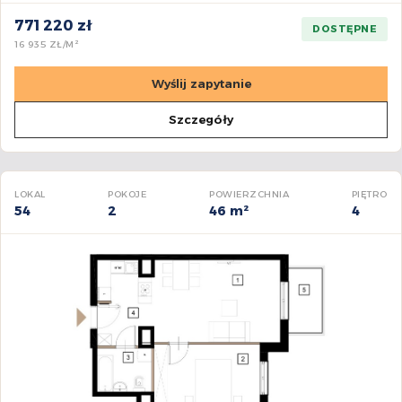
771 220 zł
DOSTĘPNE
16 935 ZŁ/M²
Wyślij zapytanie
Szczegóły
LOKAL
POKOJE
POWIERZCHNIA
PIĘTRO
54
2
46 m²
4